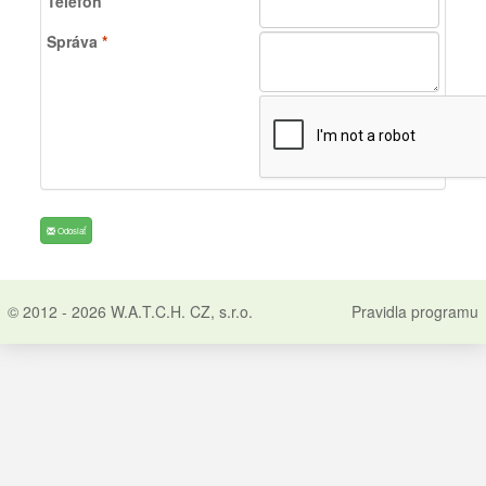
Telefón
Správa
*
Odoslať
© 2012 - 2026
W.A.T.C.H. CZ, s.r.o.
Pravidla programu